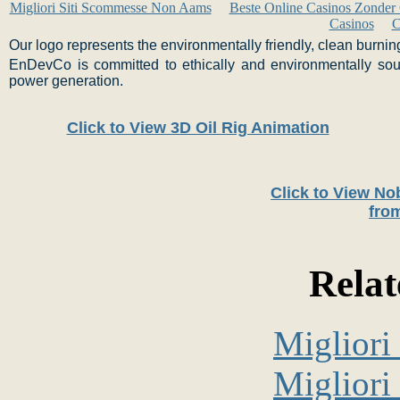
Migliori Siti Scommesse Non Aams
Beste Online Casinos Zonder
Casinos
C
Our logo represents the environmentally friendly, clean burnin
EnDevCo is committed to ethically and environmentally sou
power generation.
Click to View 3D Oil Rig Animation
Click to View No
fro
Relat
Migliori
Migliori