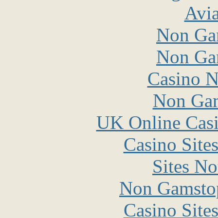
Avia
Non Ga
Non Ga
Casino N
Non Gam
UK Online Cas
Casino Site
Sites N
Non Gamstop
Casino Site